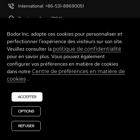
International: +86-531-88690051
Service en ligne: 7*24h
Bodor Inc. adopte ces cookies pour personnaliser et
perfectionner l’expérience des visiteurs sur son site.
* En raison de la mise à jour en temps réel des produits et technologies,
Veuillez consulter la
politique de confidentialité
les données et photos des produits sur le site sont à titre indicatif
pour en savoir plus. Vous pouvez également
uniquement
configurer vos préférences en matière de cookies
dans notre
Centre de préférences en matière de
.
cookies
ACCEPTER
OPTIONS
Déclaration de confidentialité
|
Plan du site
© 2024 BODOR
鲁ICP备16041216号-5
REFUSER