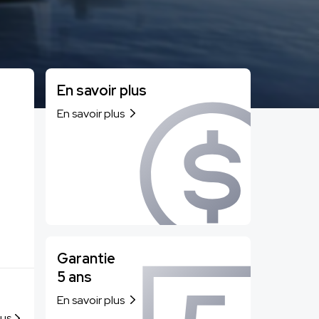
hare
Modèle classique A
Bodor A
Voir tout
En savoir plus
En savoir plus
Garantie
5 ans
En savoir plus
lus