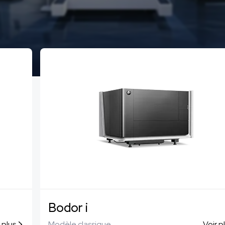
Modèle de grand format H
Modèle de produit p
Bodor H
Bodor Dream
Bodor i
 plus
Modèle classique
Voir p