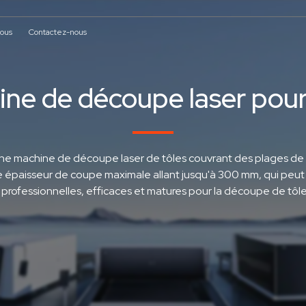
nous
Contactez-nous
Composants clés
ne de découpe laser pour
Témoignages de nos client
lités
Événements
pper votre production à un niveau
Histoires de réussite de nos clients
supérieur
ne machine de découpe laser de tôles couvrant des plages de 
 épaisseur de coupe maximale allant jusqu'à 300 mm, qui peut f
Modèle de performance
Modèle classique i
professionnelles, efficaces et matures pour la découpe de tôl
Bodor P
Bodor i