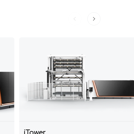
iTower