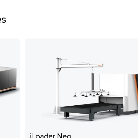
es
iLoader Neo