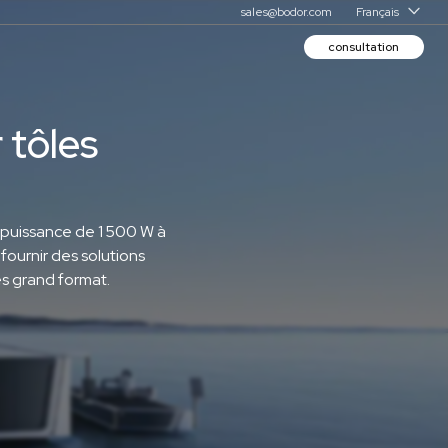
sales@bodor.com
Français
consultation
×
 tôles
s
Rejoignez-nous
+86-531-88690051
puissance de 1 500 W à
ournir des solutions
Modèle classique C
es grand format.
Bodor C