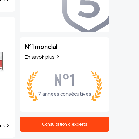
N°1 mondial
En savoir plus
N°1
7 années consécutives
Consultation d'experts
lus