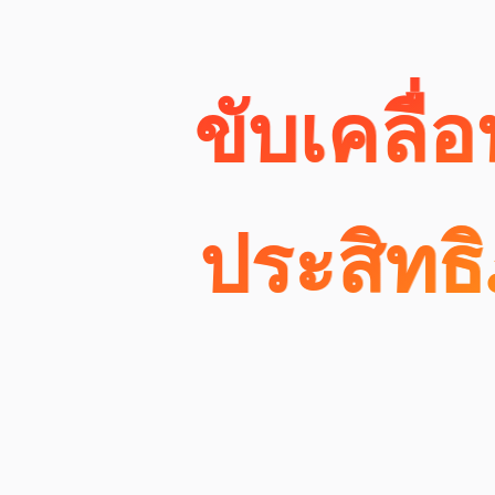
ขับเคลื
ขับเคลื
ประสิทธิ
ประสิทธิ