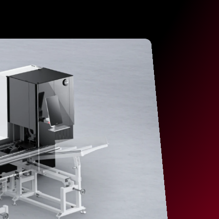
ษ H
รุ่นคลาสสิก i
Bodor i
View All