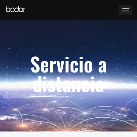
Productos
Scanning Cutting
Servicio a
Servicio
Blog
distancia
Noticias
Acerca de Nosotros