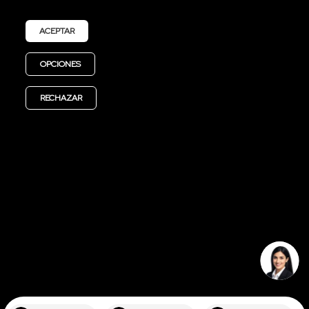
Recibe las últimas noticias sobre Bodor
ACEPTAR
OPCIONES
Enviar
RECHAZAR
｜
Configuración de Privacidad
Declaraciones de
Privacidad
© 2026 BODOR 丨
鲁ICP备16041216号-5
* Toda la información de productos proporcionada en este
sitio web es solo de referencia. Los detalles específicos están
sujetos al producto real.